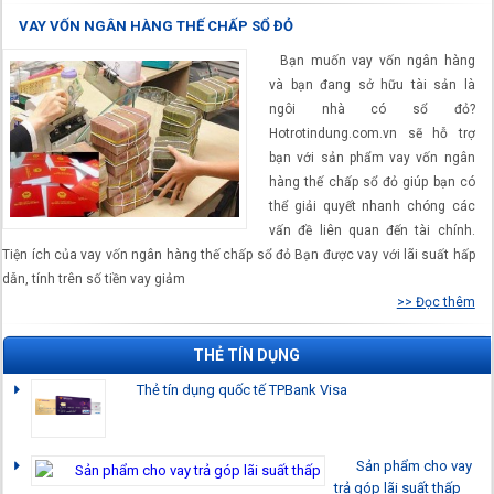
VAY VỐN NGÂN HÀNG THẾ CHẤP SỔ ĐỎ
Bạn muốn vay vốn ngân hàng
và bạn đang sở hữu tài sản là
ngôi nhà có sổ đỏ?
Hotrotindung.com.vn sẽ hỗ trợ
bạn với sản phẩm vay vốn ngân
hàng thế chấp sổ đỏ giúp bạn có
thể giải quyết nhanh chóng các
vấn đề liên quan đến tài chính.
Tiện ích của vay vốn ngân hàng thế chấp sổ đỏ Bạn được vay với lãi suất hấp
dẫn, tính trên số tiền vay giảm
>> Đọc thêm
THẺ TÍN DỤNG
Thẻ tín dụng quốc tế TPBank Visa
Sản phẩm cho vay
trả góp lãi suất thấp