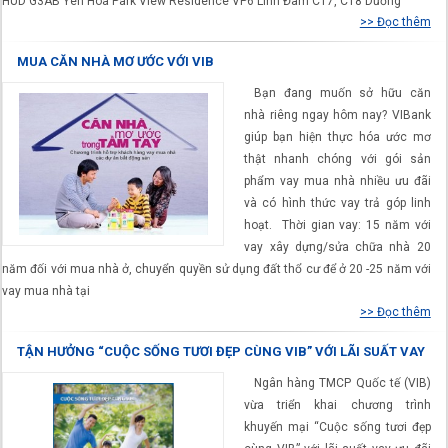
HUD G3AB Yên Hòa Park View Residence VP6 Linh Đàm CT7, CT8 Dương
>> Đọc thêm
MUA CĂN NHÀ MƠ ƯỚC VỚI VIB
Bạn đang muốn sở hữu căn
nhà riêng ngay hôm nay? VIBank
giúp bạn hiện thực hóa ước mơ
thật nhanh chóng với gói sản
phẩm vay mua nhà nhiều ưu đãi
và có hình thức vay trả góp linh
hoạt. Thời gian vay: 15 năm với
vay xây dựng/sửa chữa nhà 20
năm đối với mua nhà ở, chuyển quyền sử dụng đất thổ cư để ở 20 -25 năm với
vay mua nhà tại
>> Đọc thêm
TẬN HƯỞNG “CUỘC SỐNG TƯƠI ĐẸP CÙNG VIB” VỚI LÃI SUẤT VAY
ƯU ĐÃI 6,99%/NĂM
Ngân hàng TMCP Quốc tế (VIB)
vừa triển khai chương trình
khuyến mại “Cuộc sống tươi đẹp