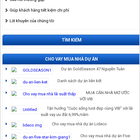
Giúp khách hàng tiết kiệm chi phí
Lời khuyên của chúng tôi
TÌM KIẾM
CHO VAY MUA NHÀ DỰ ÁN
Dự án GoldSeason 47 Nguyễn Tuân
Danh sách dự án liên kết
MUA CĂN NHÀ MƠ ƯỚC
VỚI VIB
Tận hưởng “Cuộc sống tươi đẹp cùng VIB” với lãi
suất vay ưu đãi 6,99%/năm
Cho vay mua nhà dự án Lideco
Cho vay mua nhà dự án Five