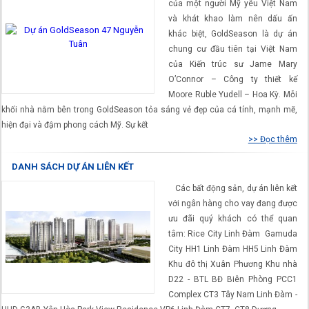
của một người Mỹ yêu Việt Nam
và khát khao làm nên dấu ấn
khác biệt, GoldSeason là dự án
chung cư đầu tiên tại Việt Nam
của Kiến trúc sư Jame Mary
O’Connor – Công ty thiết kế
Moore Ruble Yudell – Hoa Kỳ. Mỗi
khối nhà nằm bên trong GoldSeason tỏa sáng vẻ đẹp của cá tính, mạnh mẽ,
hiện đại và đậm phong cách Mỹ. Sự kết
>> Đọc thêm
DANH SÁCH DỰ ÁN LIÊN KẾT
Các bất động sản, dự án liên kết
với ngân hàng cho vay đang được
ưu đãi quý khách có thể quan
tâm: Rice City Linh Đàm Gamuda
City HH1 Linh Đàm HH5 Linh Đàm
Khu đô thị Xuân Phương Khu nhà
D22 - BTL BĐ Biên Phòng PCC1
Complex CT3 Tây Nam Linh Đàm -