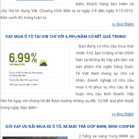
kiệm, khách hàng bảo hiểm và
chủ thẻ tín dụng VIB. Chương trình diễn ra từ ngày 5-8 đến ngày 5-10-2016.
Bên cạnh đó, trong tuần từ
>> Đọc thêm
VAY MUA Ô TÔ TẠI VIB CHỈ VỚI 6,99%/NĂM CÓ KẾT QUẢ TRONG
VÒNG 4H
Bạn đang có nhu cầu mua một
chiếc ô tô, bạn lo lắng vì tài chính
hiện tại không đủ hãy yên tâm với
sản phẩm mà ngân hàng Quốc
Tế Việt Nam mang lại cho cá
nhân, doanh nghiệp có nhu cầu
mua ô tô phục vụ nhu cầu đi lại
hoặc nhu cầu kinh doanh. Hãy
liên hệ ngay với chúng tôi để được hưởng những ưu đãi. Có kết quả phê duyệt
trong ngày. Đặc điểm -
>> Đọc thêm
GÓI VAY ƯU ĐÃI MUA XE Ô TÔ, XE MÁY TRẢ GÓP BMW, MINI COOPER
2 hãng xe sang trọng BMW và