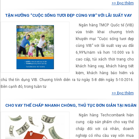
>> Đọc thêm
TẬN HƯỞNG “CUỘC SỐNG TƯƠI ĐẸP CÙNG VIB” VỚI LÃI SUẤT VAY
ƯU ĐÃI 6,99%/NĂM
Ngân hàng TMCP Quốc tế (VIB)
vừa triển khai chương trình
khuyến mại “Cuộc sống tươi đẹp
cùng VIB” với lãi suất vay ưu đãi
6,99%/năm và hơn 10.000 va li
cao cấp, túi xách thời trang cho
khách hàng vay, khách hàng tiết
kiệm, khách hàng bảo hiểm và
chủ thẻ tín dụng VIB. Chương trình diễn ra từ ngày 5-8 đến ngày 5-10-2016.
Bên cạnh đó, trong tuần từ
>> Đọc thêm
CHO VAY THẾ CHẤP NHANH CHÓNG, THỦ TỤC ĐƠN GIẢN TẠI NGÂN
HÀNG TECHCOMBANK
Ngân hàng Techcombank hiện
cung cấp sản phẩm cho vay thế
chấp đối với cá nhân, doanh
nghiệp có nhu cầu vay vốn mua