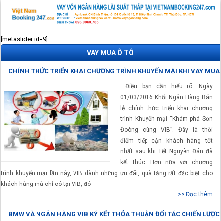
[metaslider id=9]
VAY MUA Ô TÔ
CHÍNH THỨC TRIỂN KHAI CHƯƠNG TRÌNH KHUYẾN MẠI KHI VAY MUA
Ô TÔ, TIÊU DÙNG…
Điều bạn cần hiểu rõ: Ngày
01/03/2016 Khối Ngân Hàng Bán
lẻ chính thức triển khai chương
trình Khuyến mại “Khám phá Sơn
Đoòng cùng VIB”. Đây là thời
điểm tiếp cận khách hàng tốt
nhất sau khi Tết Nguyên Đán đã
kết thúc. Hơn nữa với chương
trình khuyến mại lần này, VIB dành những ưu đãi, quà tặng rất đặc biệt cho
khách hàng mà chỉ có tại VIB, đó
>> Đọc thêm
BMW VÀ NGÂN HÀNG VIB KÝ KẾT THỎA THUẬN ĐỐI TÁC CHIẾN LƯỢC