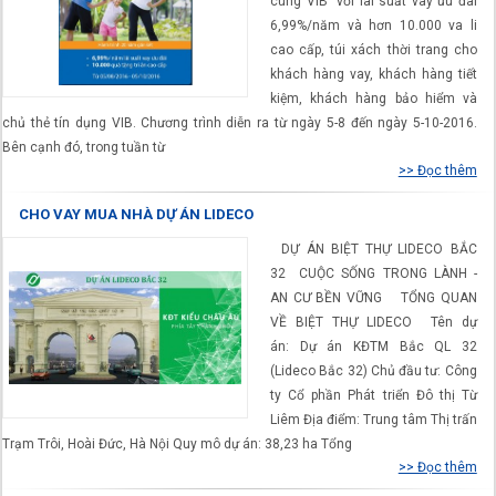
cùng VIB” với lãi suất vay ưu đãi
6,99%/năm và hơn 10.000 va li
cao cấp, túi xách thời trang cho
khách hàng vay, khách hàng tiết
kiệm, khách hàng bảo hiểm và
chủ thẻ tín dụng VIB. Chương trình diễn ra từ ngày 5-8 đến ngày 5-10-2016.
Bên cạnh đó, trong tuần từ
>> Đọc thêm
CHO VAY MUA NHÀ DỰ ÁN LIDECO
DỰ ÁN BIỆT THỰ LIDECO BẮC
32 CUỘC SỐNG TRONG LÀNH -
AN CƯ BỀN VỮNG TỔNG QUAN
VỀ BIỆT THỰ LIDECO Tên dự
án: Dự án KĐTM Bắc QL 32
(Lideco Bắc 32) Chủ đầu tư: Công
ty Cổ phần Phát triển Đô thị Từ
Liêm Địa điểm: Trung tâm Thị trấn
Trạm Trôi, Hoài Đức, Hà Nội Quy mô dự án: 38,23 ha Tổng
>> Đọc thêm