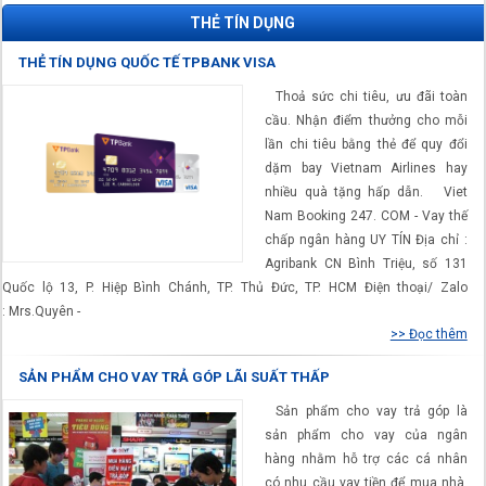
THẺ TÍN DỤNG
THẺ TÍN DỤNG QUỐC TẾ TPBANK VISA
Thoả sức chi tiêu, ưu đãi toàn
cầu. Nhận điểm thưởng cho mỗi
lần chi tiêu bằng thẻ để quy đổi
dặm bay Vietnam Airlines hay
nhiều quà tặng hấp dẫn. Viet
Nam Booking 247. COM - Vay thế
chấp ngân hàng UY TÍN Địa chỉ :
Agribank CN Bình Triệu, số 131
Quốc lộ 13, P. Hiệp Bình Chánh, TP. Thủ Đức, TP. HCM Điện thoại/ Zalo
: Mrs.Quyên -
>> Đọc thêm
SẢN PHẨM CHO VAY TRẢ GÓP LÃI SUẤT THẤP
Sản phẩm cho vay trả góp là
sản phẩm cho vay của ngân
hàng nhằm hỗ trợ các cá nhân
có nhu cầu vay tiền để mua nhà,