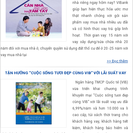
nhà riêng ngay hôm nay? VIBank
giúp bạn hiện thực hóa ước mơ
thật nhanh chóng với gói sản
phẩm vay mua nhà nhiều ưu đãi
và có hình thức vay trả góp linh
hoạt. Thời gian vay: 15 năm với
vay xây dựng/sửa chữa nhà 20
năm đối với mua nhà ở, chuyển quyền sử dụng đất thổ cư để ở 20 -25 năm với
vay mua nhà tại
>> Đọc thêm
TẬN HƯỞNG “CUỘC SỐNG TƯƠI ĐẸP CÙNG VIB” VỚI LÃI SUẤT VAY
ƯU ĐÃI 6,99%/NĂM
Ngân hàng TMCP Quốc tế (VIB)
vừa triển khai chương trình
khuyến mại “Cuộc sống tươi đẹp
cùng VIB” với lãi suất vay ưu đãi
6,99%/năm và hơn 10.000 va li
cao cấp, túi xách thời trang cho
khách hàng vay, khách hàng tiết
kiệm, khách hàng bảo hiểm và