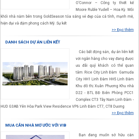
O’Connor – Công ty thiết kế
Moore Ruble Yudell – Hoa Kỳ. Mỗi
khối nhà nằm bên trong GoldSeason tỏa sáng vẻ đẹp của cá tính, mạnh mẽ,
hiện đại và đậm phong cách Mỹ. Sự kết
>> Đọc thêm
DANH SÁCH DỰ ÁN LIÊN KẾT
Các bất động sản, dự án liên kết
với ngân hàng cho vay đang được
ưu đãi quý khách có thể quan
tâm: Rice City Linh Đàm Gamuda
City HH1 Linh Đàm HH5 Linh Đàm
Khu đô thị Xuân Phương Khu nhà
D22 - BTL BĐ Biên Phòng PCC1
Complex CT3 Tây Nam Linh Đàm -
HUD G3AB Yên Hòa Park View Residence VP6 Linh Đàm CT7, CT8 Dương
>> Đọc thêm
MUA CĂN NHÀ MƠ ƯỚC VỚI VIB
Bạn đang muốn sở hữu căn