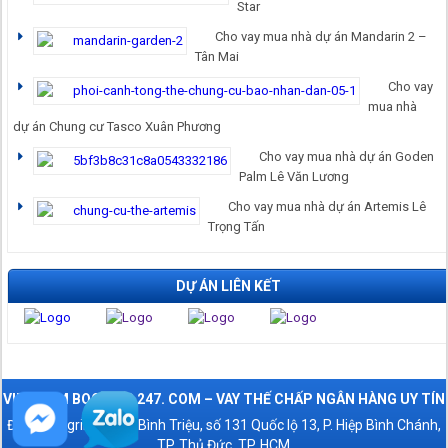
Star
Cho vay mua nhà dự án Mandarin 2 –
Tân Mai
Cho vay
mua nhà
dự án Chung cư Tasco Xuân Phương
Cho vay mua nhà dự án Goden
Palm Lê Văn Lương
Cho vay mua nhà dự án Artemis Lê
Trọng Tấn
DỰ ÁN LIÊN KẾT
VIET NAM BOOKING 247. COM – VAY THẾ CHẤP NGÂN HÀNG UY TÍN
Địa chỉ : Agribank CN Bình Triệu, số 131 Quốc lộ 13, P. Hiệp Bình Chánh,
TP. Thủ Đức, TP. HCM