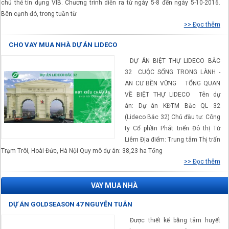
chủ thẻ tín dụng VIB. Chương trình diễn ra từ ngày 5-8 đến ngày 5-10-2016.
Bên cạnh đó, trong tuần từ
>> Đọc thêm
CHO VAY MUA NHÀ DỰ ÁN LIDECO
DỰ ÁN BIỆT THỰ LIDECO BẮC
32 CUỘC SỐNG TRONG LÀNH -
AN CƯ BỀN VỮNG TỔNG QUAN
VỀ BIỆT THỰ LIDECO Tên dự
án: Dự án KĐTM Bắc QL 32
(Lideco Bắc 32) Chủ đầu tư: Công
ty Cổ phần Phát triển Đô thị Từ
Liêm Địa điểm: Trung tâm Thị trấn
Trạm Trôi, Hoài Đức, Hà Nội Quy mô dự án: 38,23 ha Tổng
>> Đọc thêm
VAY MUA NHÀ
DỰ ÁN GOLDSEASON 47 NGUYỄN TUÂN
Được thiết kế bằng tâm huyết