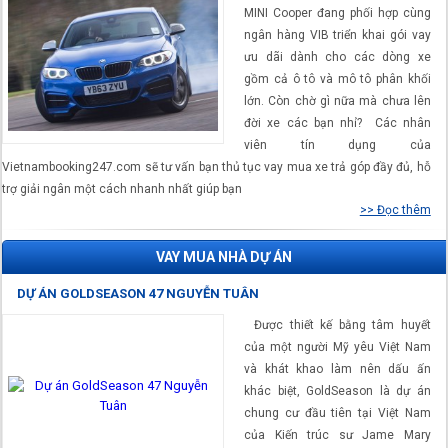
MINI Cooper đang phối hợp cùng
ngân hàng VIB triển khai gói vay
ưu dãi dành cho các dòng xe
gồm cả ô tô và mô tô phân khối
lớn. Còn chờ gì nữa mà chưa lên
đời xe các bạn nhỉ? Các nhân
viên tín dụng của
Vietnambooking247.com sẽ tư vấn bạn thủ tục vay mua xe trả góp đầy đủ, hỗ
trợ giải ngân một cách nhanh nhất giúp bạn
>> Đọc thêm
VAY MUA NHÀ DỰ ÁN
DỰ ÁN GOLDSEASON 47 NGUYỄN TUÂN
Được thiết kế bằng tâm huyết
của một người Mỹ yêu Việt Nam
và khát khao làm nên dấu ấn
khác biệt, GoldSeason là dự án
chung cư đầu tiên tại Việt Nam
của Kiến trúc sư Jame Mary