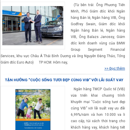
CUNG CẤP DỊCH VỤ TÀI CHÍNH
(Từ bên trái: Ông Phương Tiến
Minh, Phó Giám đốc khối Ngân
hàng Bán lẻ, Ngân hàng VIB, Ông
Godfrey Swain, Giám đốc khối
Ngân hàng Bán lẻ, Ngân hàng
VIB, Ông Balazs Janossy, Giám
đốc kinh doanh vùng của BMW
Group Segment Financial
Services, khu vực Châu Á Thái Bình Dương và ông Nguyễn Đăng Thảo, Tổng
Giám đốc Euro Auto) TP HCM. Hôm nay,
>> Đọc thêm
TẬN HƯỞNG “CUỘC SỐNG TƯƠI ĐẸP CÙNG VIB” VỚI LÃI SUẤT VAY
ƯU ĐÃI 6,99%/NĂM
Ngân hàng TMCP Quốc tế (VIB)
vừa triển khai chương trình
khuyến mại “Cuộc sống tươi đẹp
cùng VIB” với lãi suất vay ưu đãi
6,99%/năm và hơn 10.000 va li
cao cấp, túi xách thời trang cho
khách hàng vay, khách hàng tiết