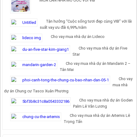
MUA CĂN NHÀ MƠ ƯỚC VỚI VIB
Tận hưởng “Cuộc sống tươi đẹp cùng VIB” với lãi
suất vay ưu đãi 6,99%/năm
Cho vay mua nhà dự án Lideco
Cho vay mua nhà dự án Five
Star
Cho vay mua nhà dự án Mandarin 2 –
Tân Mai
Cho vay
mua nhà
dự án Chung cư Tasco Xuân Phương
Cho vay mua nhà dự án Goden
Palm Lê Văn Lương
Cho vay mua nhà dự án Artemis Lê
Trọng Tấn