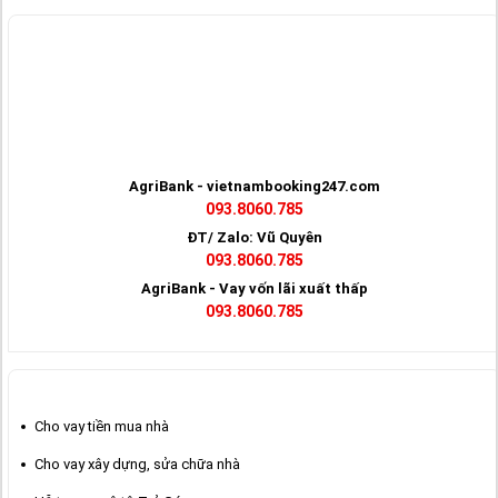
HỖ TRỢ TRỰC TUYẾN
AgriBank - vietnambooking247.com
093.8060.785
ĐT/ Zalo: Vũ Quyên
093.8060.785
AgriBank - Vay vốn lãi xuất thấp
093.8060.785
CHO VAY THẾ CHẤP
Cho vay tiền mua nhà
Cho vay xây dựng, sửa chữa nhà