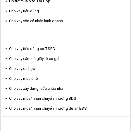
Hỗ trợ mua ô tô Trả Góp.
Cho vay tiêu dùng
Cho vay vốn cá nhân kinh doanh
CHO VAY TIÊU DÙNG
Cho vay tiêu dùng có TSBD
Cho vay cầm cố giấy tờ có giá
Cho vay du học
Cho vay mua ô tô
Cho vay xây dựng, sửa chữa nhà
Cho vay mua/ nhận chuyển nhượng BĐS
Cho vay mua/ nhận chuyển nhượng dự án BĐS
VAY THẾ CHẤP NGÂN HÀNG