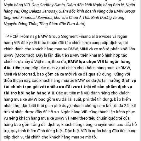
Ngân hàng VIB, Ông Godfrey Swain, Giám đốc khối Ngân hàng Bán lẻ, Ngân
hàng VIB, Ông Balazs Janossy, Giám đốc kinh doanh vùng của BMW Group
Segment Financial Services, khu vực Châu Á Thái Bình Dương và ông
Nguyễn Đăng Thảo, Tổng Giám đốc Euro Auto)
TP HCM. Hôm nay, BMW Group Segment Financial Services và Ngân
hàng VIB đã ký kết thỏa thuận đối tác chiến lược cung cấp dịch vụ tài
chính dành cho khách hàng mua xe BMW, MINI và xe mô tô phân khối lớn
BMW (
Motorrad). Đây là lần đầu tiên BMW triển khai mô hình hợp tác
chiến lược này ở Việt nam, theo đó,
BMW lựa chọn VIB là ngân hàng
đầu tiên
cung cấp các dịch vụ tài chính cho khách hàng mua xe BMW,
MINI và Motorrad, bao gồm cả xe mới và xe đã qua sử dụng.
Cũng với
thỏa thuận này, các khách hàng mua xe BMW sẽ được tận hưởng
Dịch vụ
tài chính trọn gói với nhiều ưu đãi vượt trội về sản phẩm dịch vụ
tài trợ bởi ngân hàng VIB
. Các ưu tiên mà VIB dành riêng cho khách
hàng mua xe BMW
bao gồm ưu đãi lãi suất, phí, thẻ tín dụng, bảo hiểm
nhân thọ, đặc biệt thời gian phê duyệt nhanh chóng cam kết tối đa 24h kể
từ khi nhận được đầy đủ hồ sơ. Ngân hàng VIB cũng thành lập kênh phục
vụ riêng khách hàng mua xe BMW và MINI theo tiêu chuẩn quốc tế của
hãng bao gồm tổng đài dịch vụ khách hàng riêng, chuyên viên cao cấp hỗ
trợ, quy trình thẩm định riêng biệt. Đặc biệt VIB là ngân hàng đầu tiên cung
cấp dịch vụ tài chính cho khách hàng mua xe mô tô.