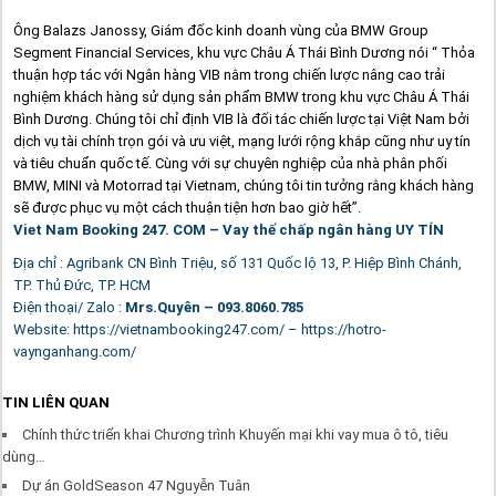
Ông Balazs Janossy, Giám đốc kinh doanh vùng của BMW Group
Segment Financial Services, khu vực Châu Á Thái Bình Dương nói “ Thỏa
thuận hợp tác với Ngân hàng VIB nằm trong chiến lược nâng cao trải
nghiệm khách hàng sử dụng sản phẩm BMW trong khu vực Châu Á Thái
Bình Dương. Chúng tôi chỉ định VIB là đối tác chiến lược tại Việt Nam bởi
dịch vụ tài chính trọn gói và ưu việt, mạng lưới rộng khắp cũng như uy tín
và tiêu chuẩn quốc tế. Cùng với sự chuyên nghiệp của nhà phân phối
BMW, MINI và Motorrad tại Vietnam, chúng tôi tin tưởng rằng khách hàng
sẽ được phục vụ một cách thuận tiện hơn bao giờ hết”.
Viet Nam Booking 247. COM – Vay thế chấp ngân hàng UY TÍN
Địa chỉ : Agribank CN Bình Triệu, số 131 Quốc lộ 13, P. Hiệp Bình Chánh,
TP. Thủ Đức, TP. HCM
Điện thoại/ Zalo :
Mrs.Quyên – 093.8060.785
Website: https://vietnambooking247.com/ – https://hotro-
vaynganhang.com/
TIN LIÊN QUAN
Chính thức triển khai Chương trình Khuyến mại khi vay mua ô tô, tiêu
dùng…
Dự án GoldSeason 47 Nguyễn Tuân